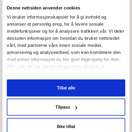
Denne nettsiden anvender cookies
Frakt fra 99,-
Vi bruker informasjonskapsler for å gi innhold og
Fri retur i butikk
annonser et personlig preg, for å levere sosiale
mediefunksjoner og for å analysere trafikken vår. Vi deler
dessuten informasjon om hvordan du bruker nettstedet
Rask levering
– 1-5 virkedager
vårt, med partnerne våre innen sosiale medier,
annonsering og analysearbeid, som kan kombinere den
med annen informasjon du har gjort tilgjengelig for dem,
Meld deg på vårt nyhetsbrev!
eller som de har samlet inn gjennom din bruk av
tjenestene deres.
E-post
Tillat alle
Vipps
Facebook
Pinterest
Instagram
Klarna
Tilpass
Betalingsmåter
Ikke tillat
© 2026,
Lampemagasinet