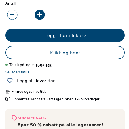
Antall
pris
Senk
Øk
antallet
antallet
Legg i handlekurv
for
for
LM
LM
Klikk og hent
LED
LED
normal
normal
Totalt på lager
(50+ stk)
Se lagerstatus
E27
E27
Legg til i favoritter
toppspeil
toppspeil
sølv
sølv
Finnes også i butikk
Forventet sendt fra vårt lager innen 1-5 virkedager.
7.5W
7.5W
dimbar
dimbar
SOMMERSALG
Spar 50 % rabatt på alle lagervarer!