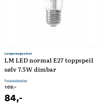
Åpne
Lampemagasinet
medie
LM LED normal E27 toppspeil
1
sølv 7.5W dimbar
i
modal
Produktdatablad
169,-
84,-
Salgspris
Vanlig