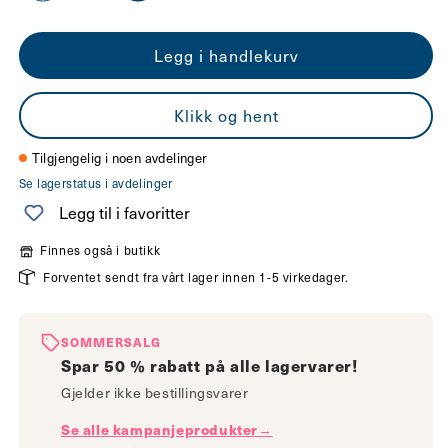
antallet
antallet
Legg i handlekurv
for
for
Nova
Nova
Klikk og hent
skjerm
skjerm
45cm
45cm
Tilgjengelig i noen avdelinger
Se lagerstatus i avdelinger
lin
lin
Legg til i favoritter
Finnes også i butikk
Forventet sendt fra vårt lager innen 1-5 virkedager.
SOMMERSALG
Spar 50 % rabatt på alle lagervarer!
Gjelder ikke bestillingsvarer
Se alle kampanjeprodukter→