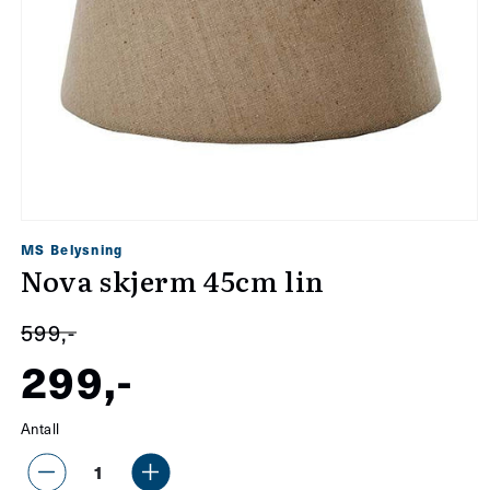
Åpne
MS Belysning
medie
Nova skjerm 45cm lin
1
i
599,-
modal
299,-
Salgspris
Vanlig
Antall
pris
Senk
Øk