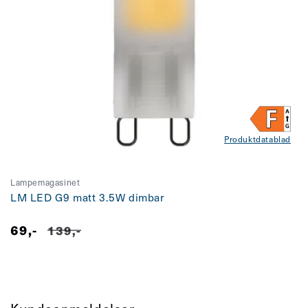
Produktdatablad
Lampemagasinet
LM LED G9 matt 3.5W dimbar
69,-
Salgspris
Vanlig
139,-
pris