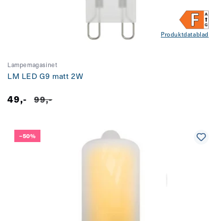
Produktdatablad
Lampemagasinet
LM LED G9 matt 2W
49,-
Salgspris
Vanlig
99,-
pris
–50%