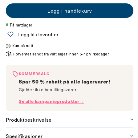
antallet
antallet
Legg i handlekurv
for
for
Diablo
Diablo
På nettlager
bordlampe
bordlampe
Legg til i favoritter
Ø30cm
Ø30cm
Kun på nett
greige/krom
greige/krom
Forventet sendt fra vårt lager innen 5-12 virkedager.
SOMMERSALG
Spar 50 % rabatt på alle lagervarer!
Gjelder ikke bestillingsvarer
Se alle kampanjeprodukter→
Produktbeskrivelse
Spesifikasjoner