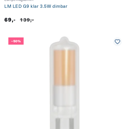
LM LED G9 klar 3.5W dimbar
69,-
Salgspris
Vanlig
139,-
pris
–50%