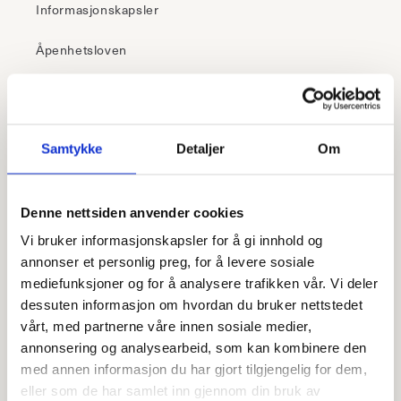
Informasjonskapsler
Åpenhetsloven
30 dagers åpent kjøp
Samtykke
Detaljer
Om
Klikk & hent
– i butikk
Denne nettsiden anvender cookies
Frakt fra 99,-
Vi bruker informasjonskapsler for å gi innhold og
Fri retur i butikk
annonser et personlig preg, for å levere sosiale
mediefunksjoner og for å analysere trafikken vår. Vi deler
dessuten informasjon om hvordan du bruker nettstedet
Rask levering
– 1-5 virkedager
vårt, med partnerne våre innen sosiale medier,
annonsering og analysearbeid, som kan kombinere den
med annen informasjon du har gjort tilgjengelig for dem,
Meld deg på vårt nyhetsbrev!
eller som de har samlet inn gjennom din bruk av