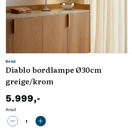
Åpne
Å
Belid
medie
m
Diablo bordlampe Ø30cm
1
2
greige/krom
i
i
modal
m
5.999,-
Vanlig
pris
Antall
Senk
Øk