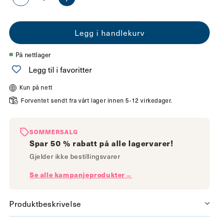
Senk
Øk
antallet
antallet
Legg i handlekurv
for
for
Artic
Artic
På nettlager
LED
LED
Legg til i favoritter
3-
3-
Kun på nett
lys
lys
Forventet sendt fra vårt lager innen 5-12 virkedager.
takspot
takspot
skinne
skinne
SOMMERSALG
sort
sort
Spar 50 % rabatt på alle lagervarer!
Gjelder ikke bestillingsvarer
Se alle kampanjeprodukter→
Produktbeskrivelse