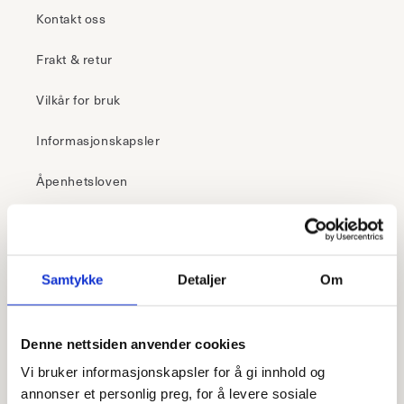
Kontakt oss
Frakt & retur
Vilkår for bruk
Informasjonskapsler
Åpenhetsloven
30 dagers åpent kjøp
Samtykke
Detaljer
Om
– i butikk
Klikk & hent
Denne nettsiden anvender cookies
Frakt fra 99,-
Vi bruker informasjonskapsler for å gi innhold og
Fri retur i butikk
annonser et personlig preg, for å levere sosiale