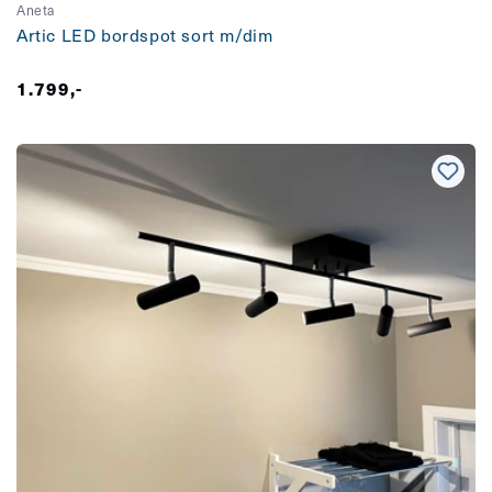
Aneta
Artic LED bordspot sort m/dim
Vanlig
1.799,-
pris