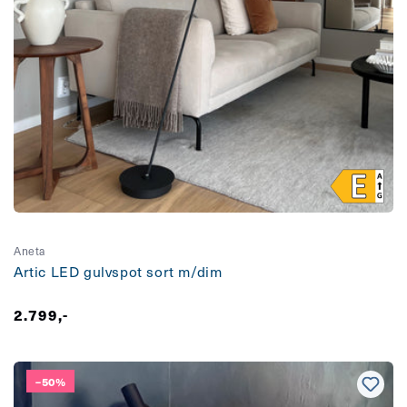
Aneta
Artic LED gulvspot sort m/dim
Vanlig
2.799,-
pris
–50%