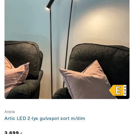
Aneta
Artic LED 2-lys gulvspot sort m/dim
Vanlig
3.699,-