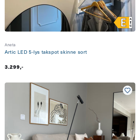
Aneta
Artic LED 5-lys takspot skinne sort
Vanlig
3.299,-
pris