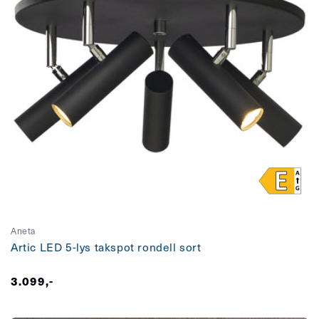
Aneta
Artic LED 5-lys takspot rondell sort
Vanlig
3.099,-
pris