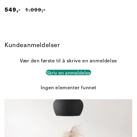
549,-
Salgspris
Vanlig
1.099,-
pris
Kundeanmeldelser
Vær den første til å skrive en anmeldelse
Skriv en anmeldelse
Ingen elementer funnet