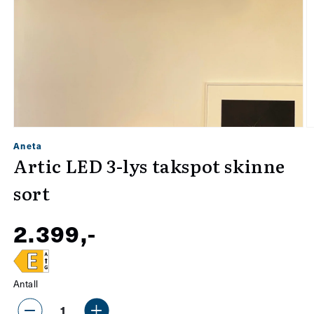
Åpne
Å
Aneta
medie
m
Artic LED 3-lys takspot skinne
1
2
sort
i
i
modal
m
Vanlig
2.399,-
pris
Antall