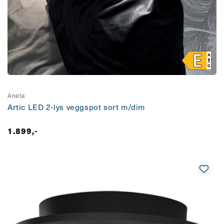
Aneta
Artic LED 2-lys veggspot sort m/dim
Vanlig
1.899,-
pris