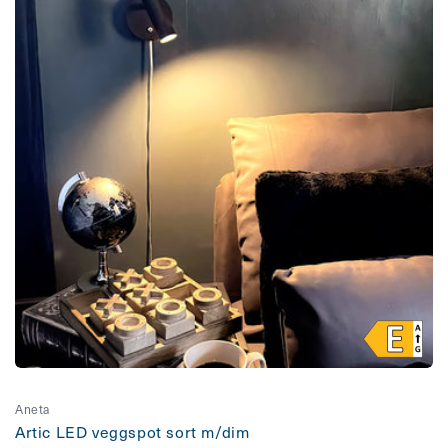
Aneta
Artic LED veggspot sort m/dim