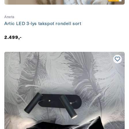
Aneta
Artic LED 3-lys takspot rondell sort
Vanlig
2.499,-
pris