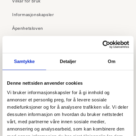
Vilkår for bruk
Informasjonskapsler
Åpenhetsloven
30 dagers åpent kjøp
Samtykke
Detaljer
Om
– i butikk
Klikk & hent
Denne nettsiden anvender cookies
Frakt fra 99,-
Vi bruker informasjonskapsler for å gi innhold og
Fri retur i butikk
annonser et personlig preg, for å levere sosiale
mediefunksjoner og for å analysere trafikken vår. Vi deler
dessuten informasjon om hvordan du bruker nettstedet
– 1-5 virkedager
Rask levering
vårt, med partnerne våre innen sosiale medier,
annonsering og analysearbeid, som kan kombinere den