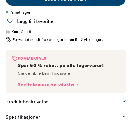
for
for
Vanja
Vanja
På nettlager
takplafond
takplafond
Legg til i favoritter
messing/opal
messing/opal
Kun på nett
Forventet sendt fra vårt lager innen 5-12 virkedager.
SOMMERSALG
Spar 50 % rabatt på alle lagervarer!
Gjelder ikke bestillingsvarer
Se alle kampanjeprodukter→
Produktbeskrivelse
Spesifikasjoner