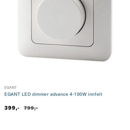
EGANT
EGANT LED dimmer advance 4-100W innfelt
399,-
Salgspris
Vanlig
799,-
pris