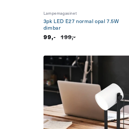
Lampemagasinet
3pk LED E27 normal opal 7.5W
dimbar
Salgspris
99,-
Vanlig
199,-
pris