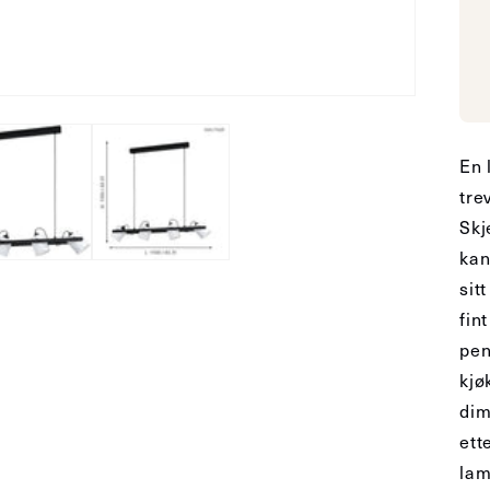
En 
tre
Skj
kan
sit
fin
pen
kjø
dim
ett
lam