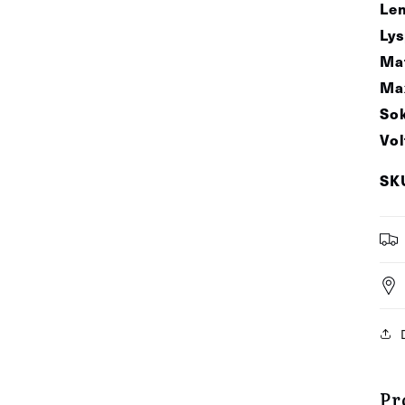
Le
Lys
Mat
Max
Sok
Vol
SK
Pr