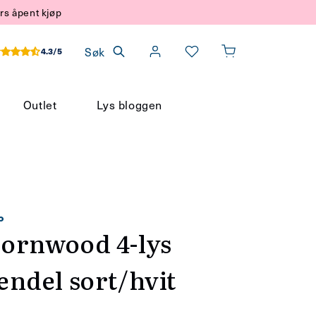
rs åpent kjøp
Søk
4.3/5
Handlekurv
Outlet
Lys bloggen
o
ornwood 4-lys
endel sort/hvit