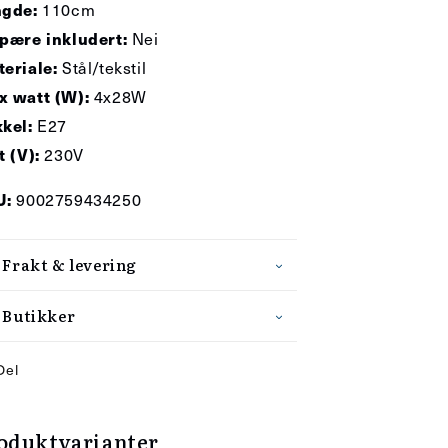
110cm
ngde:
Nei
pære inkludert:
Stål/tekstil
eriale:
4x28W
 watt (W):
E27
kel:
230V
t (V):
9002759434250
U:
Frakt & levering
Butikker
Del
oduktvarianter