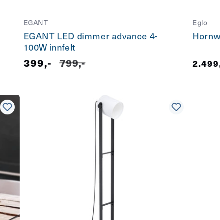
EGANT
Eglo
EGANT LED dimmer advance 4-
Hornwo
100W innfelt
Salgspris
399,-
Vanlig
799,-
Vanli
2.499
pris
pris