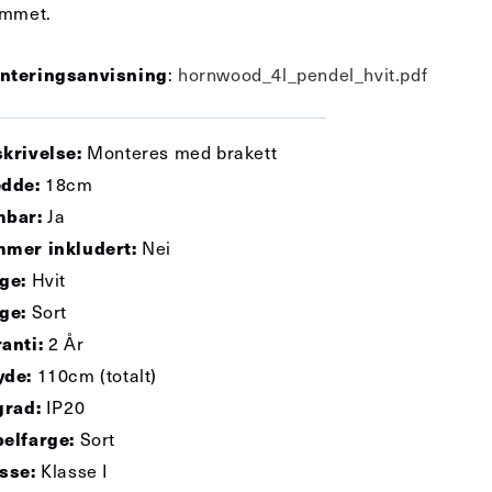
ommet.
:
hornwood_4l_pendel_hvit.pdf
nteringsanvisning
Monteres med brakett
krivelse:
18cm
dde:
Ja
mbar:
Nei
mer inkludert:
Hvit
ge:
Sort
ge:
2 År
anti:
110cm (totalt)
yde:
IP20
grad:
Sort
elfarge:
Klasse I
sse: