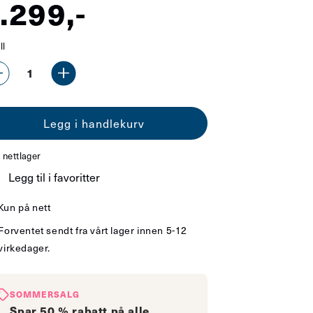
nlig
.299,-
s
ll
Senk
Øk
antallet
antallet
Legg i handlekurv
for
for
Hornwood
Hornwood
 nettlager
4-
4-
Legg til i favoritter
lys
lys
Kun på nett
pendel
pendel
Forventet sendt fra vårt lager innen 5-12
sort/hvit
sort/hvit
virkedager.
SOMMERSALG
Spar 50 % rabatt på alle