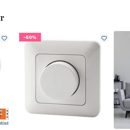
er
–50%
ablad