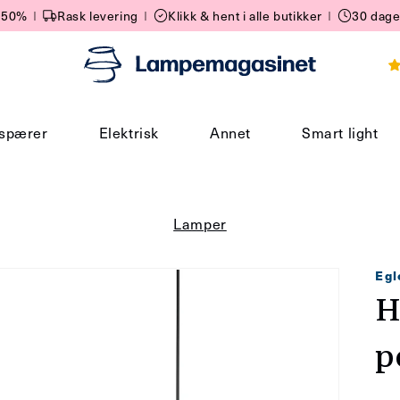
 -50%
I
Rask levering
I
Klikk & hent i alle butikker
I
30 dage
spærer
Elektrisk
Annet
Smart light
Lamper
Egl
H
p