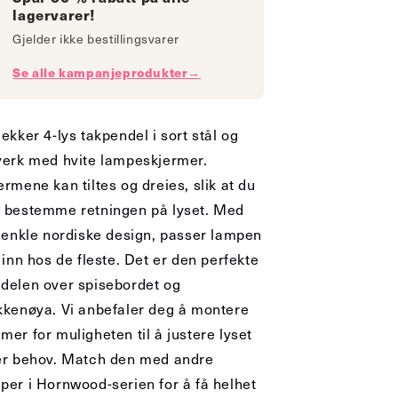
lagervarer!
Gjelder ikke bestillingsvarer
Se alle kampanjeprodukter→
lekker 4-lys takpendel i sort stål og
verk med hvite lampeskjermer.
ermene kan tiltes og dreies, slik at du
 bestemme retningen på lyset. Med
t enkle nordiske design, passer lampen
t inn hos de fleste. Det er den perfekte
delen over spisebordet og
kkenøya. Vi anbefaler deg å montere
mer for muligheten til å justere lyset
er behov. Match den med andre
per i Hornwood-serien for å få helhet