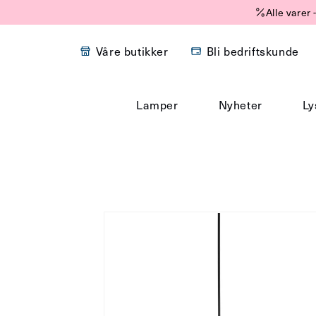
Gå
Alle varer
videre til
innholdet
Våre butikker
Bli bedriftskunde
Lamper
Nyheter
Ly
Hopp til
produktinformasjon