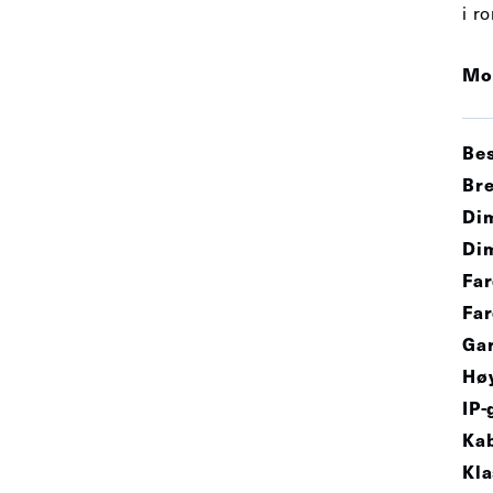
i r
Mo
Bes
Bre
Di
Dim
Far
Far
Gar
Hø
IP-
Kab
Kla