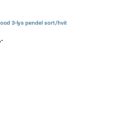
od 3-lys pendel sort/hvit
g
,-