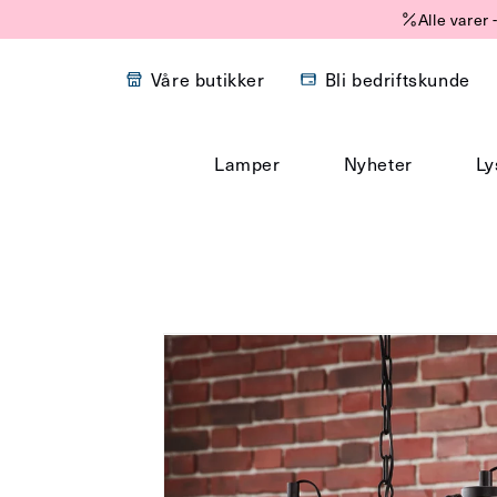
Gå
Alle varer
videre til
innholdet
Våre butikker
Bli bedriftskunde
Lamper
Nyheter
Ly
Hopp til
produktinformasjon