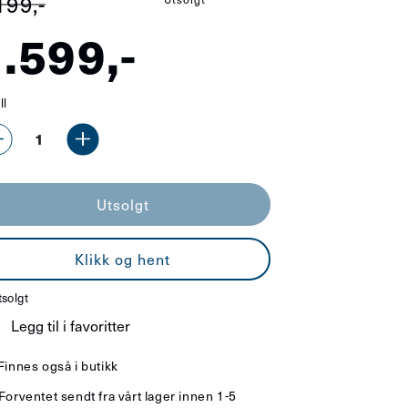
199,-
.599,-
lgspris
nlig
ll
s
Senk
Øk
antallet
antallet
Utsolgt
for
for
Lubenham
Lubenham
Klikk og hent
3-
3-
lys
lys
solgt
pendel
pendel
Legg til i favoritter
sort/natur
sort/natur
Finnes også i butikk
Forventet sendt fra vårt lager innen 1-5