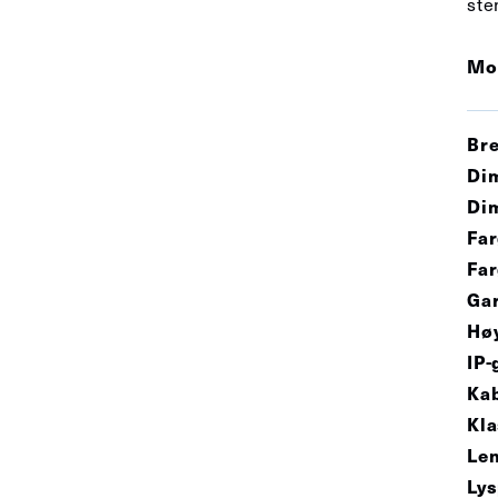
ste
Mo
Bre
Di
Dim
Far
Far
Gar
Hø
IP-
Kab
Kla
Le
Lys