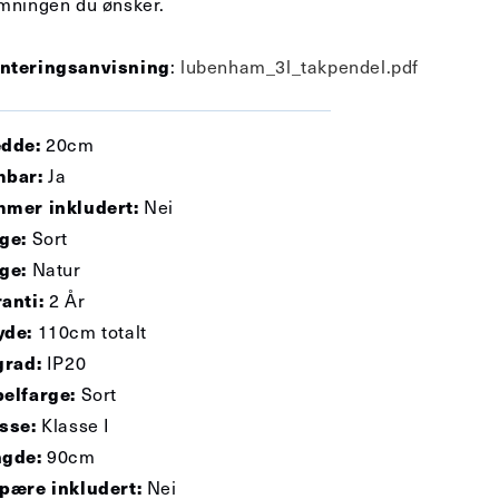
mningen du ønsker.
nteringsanvisning
:
lubenham_3l_takpendel.pdf
dde:
20cm
mbar:
Ja
mer inkludert:
Nei
ge:
Sort
ge:
Natur
anti:
2 År
yde:
110cm totalt
grad:
IP20
elfarge:
Sort
sse:
Klasse I
ngde:
90cm
pære inkludert:
Nei