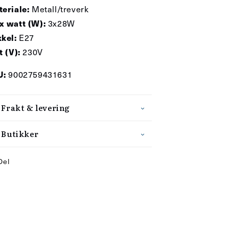
eriale:
Metall/treverk
 watt (W):
3x28W
kel:
E27
t (V):
230V
U:
9002759431631
Frakt & levering
Butikker
Del