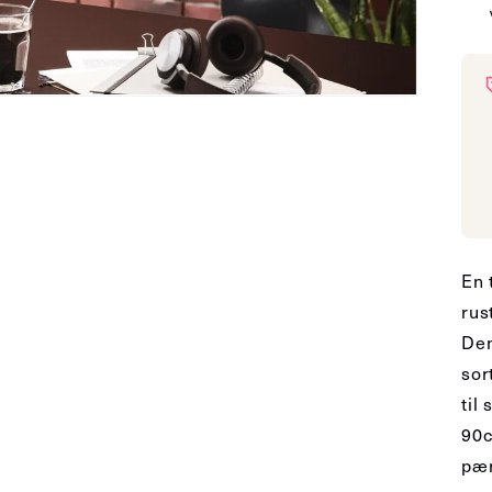
En 
rus
Den
sor
til
90c
pær