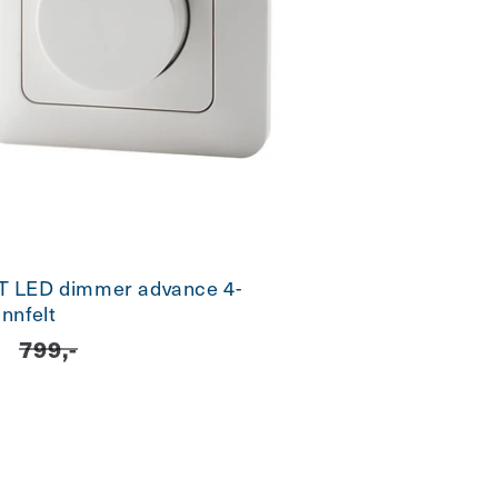
 LED dimmer advance 4-
nnfelt
pris
-
Vanlig
799,-
pris