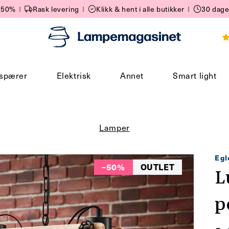
 -50%
I
Rask levering
I
Klikk & hent i alle butikker
I
30 dage
spærer
Elektrisk
Annet
Smart light
Lamper
Egl
–50%
OUTLET
L
p