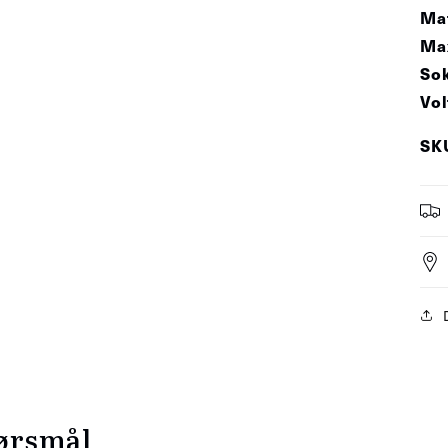
Mat
Max
Sok
Vol
SK
ørsmål