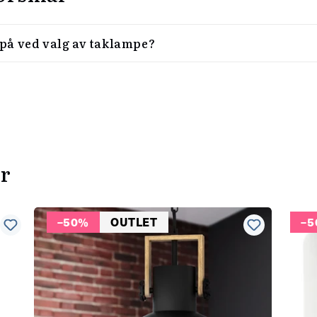
 på ved valg av taklampe?
er
–50%
OUTLET
–