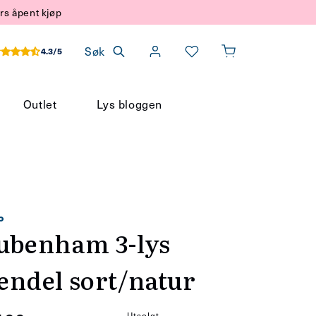
rs åpent kjøp
Søk
4.3/5
Handlekurv
Outlet
Lys bloggen
o
ubenham 3-lys
endel sort/natur
Utsolgt