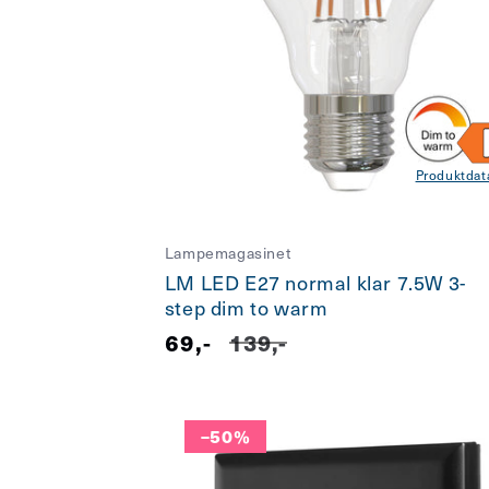
Produktdat
Lampemagasinet
LM LED E27 normal klar 7.5W 3-
step dim to warm
Salgspris
69,-
Vanlig
139,-
pris
–50%