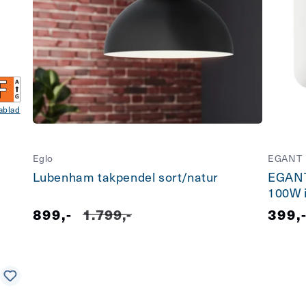
ablad
Eglo
EGANT
Lubenham takpendel sort/natur
EGANT
100W i
Salgspris
899,-
Vanlig
1.799,-
Salgs
399,
pris