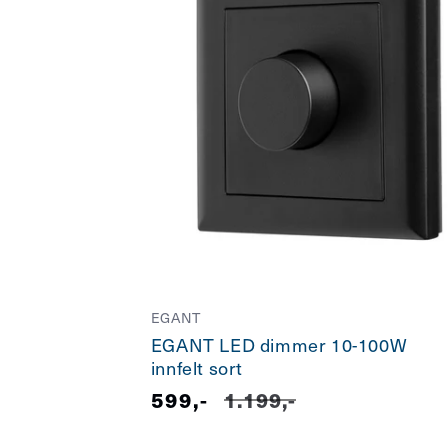
EGANT
EGANT LED dimmer 10-100W
innfelt sort
Salgspris
599,-
Vanlig
1.199,-
pris