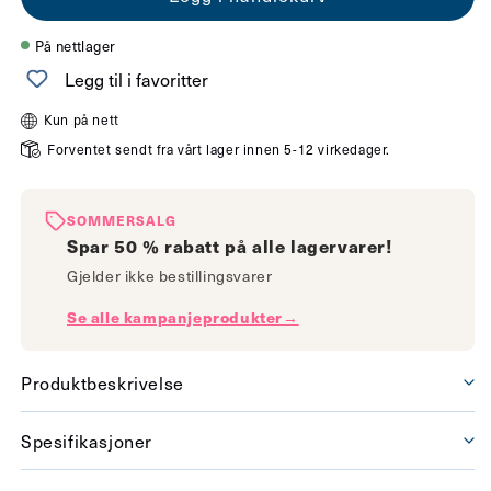
for
for
Epsilon
Epsilon
På nettlager
takpendel
takpendel
Legg til i favoritter
sort
sort
Kun på nett
Forventet sendt fra vårt lager innen 5-12 virkedager.
SOMMERSALG
Spar 50 % rabatt på alle lagervarer!
Gjelder ikke bestillingsvarer
Se alle kampanjeprodukter→
Produktbeskrivelse
Spesifikasjoner