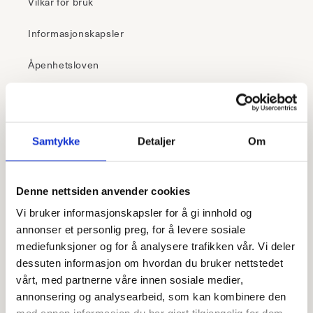
Vilkår for bruk
Informasjonskapsler
Åpenhetsloven
30 dagers åpent kjøp
Samtykke
Detaljer
Om
– i butikk
Klikk & hent
Denne nettsiden anvender cookies
Frakt fra 99,-
Vi bruker informasjonskapsler for å gi innhold og
Fri retur i butikk
annonser et personlig preg, for å levere sosiale
mediefunksjoner og for å analysere trafikken vår. Vi deler
dessuten informasjon om hvordan du bruker nettstedet
– 1-5 virkedager
Rask levering
vårt, med partnerne våre innen sosiale medier,
annonsering og analysearbeid, som kan kombinere den