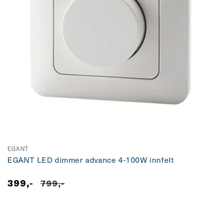
EGANT
EGANT LED dimmer advance 4-100W innfelt
399,-
Salgspris
Vanlig
799,-
pris