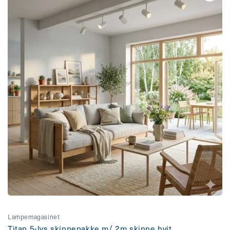
Lampemagasinet
Titan 5-lys skinnepakke m/ 2m skinne hvit