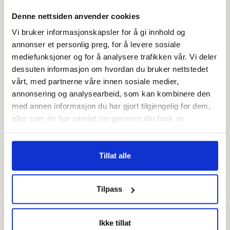
Denne nettsiden anvender cookies
Frakt fra 99,-
Vi bruker informasjonskapsler for å gi innhold og
Fri retur i butikk
annonser et personlig preg, for å levere sosiale
mediefunksjoner og for å analysere trafikken vår. Vi deler
dessuten informasjon om hvordan du bruker nettstedet
– 1-5 virkedager
Rask levering
vårt, med partnerne våre innen sosiale medier,
annonsering og analysearbeid, som kan kombinere den
med annen informasjon du har gjort tilgjengelig for dem,
Meld deg på vårt nyhetsbrev!
eller som de har samlet inn gjennom din bruk av
tjenestene deres.
E-post
Tillat alle
Vipps
Facebook
Pinterest
Instagram
Klarna
Tilpass
Betalingsmåter
Ikke tillat
© 2026,
Lampemagasinet