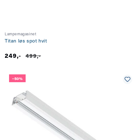
Lampemagasinet
Titan løs spot hvit
249,-
Salgspris
Vanlig
499,-
pris
–50%