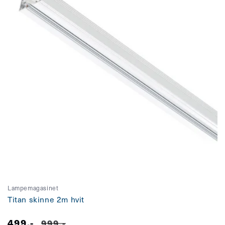
Lampemagasinet
Titan skinne 2m hvit
499,-
Salgspris
Vanlig
999,-