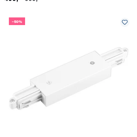
pris
–50%