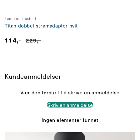
Lampemagasinet
Titan dobbel strømadapter hvit
114,-
Salgspris
Vanlig
229,-
pris
Kundeanmeldelser
Vær den første til å skrive en anmeldelse
Skriv en anmeldelse
Ingen elementer funnet