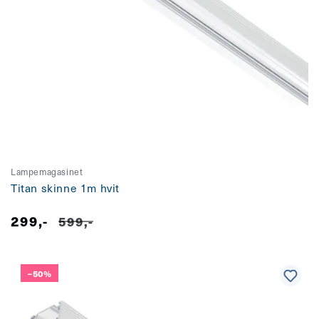
Lampemagasinet
Titan skinne 1m hvit
299,-
Salgspris
Vanlig
599,-
pris
–50%