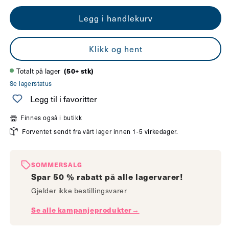
antallet
antallet
Legg i handlekurv
for
for
Titan
Titan
Klikk og hent
3-
3-
lys
lys
Totalt på lager
(50+ stk)
Se lagerstatus
skinnepakke
skinnepakke
Legg til i favoritter
hvit
hvit
Finnes også i butikk
Forventet sendt fra vårt lager innen 1-5 virkedager.
SOMMERSALG
Spar 50 % rabatt på alle lagervarer!
Gjelder ikke bestillingsvarer
Se alle kampanjeprodukter→