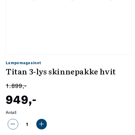
Åpne
Å
Lampemagasinet
medie
m
Titan 3-lys skinnepakke hvit
1
2
i
i
1.899,-
modal
m
949,-
Salgspris
Vanlig
Antall
pris
Senk
Øk