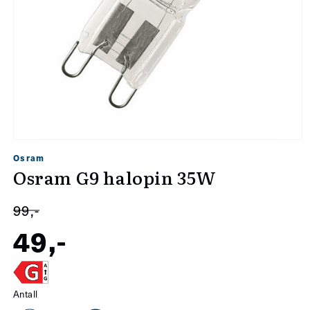
Åpne
Osram
medie
Osram G9 halopin 35W
1
i
99,-
modal
49,-
Salgspris
Vanlig
Antall
pris