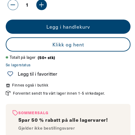
Senk
Øk
antallet
antallet
Legg i handlekurv
for
for
Osram
Osram
Klikk og hent
G9
G9
halopin
halopin
Totalt på lager
(50+ stk)
Se lagerstatus
35W
35W
Legg til i favoritter
Finnes også i butikk
Forventet sendt fra vårt lager innen 1-5 virkedager.
SOMMERSALG
Spar 50 % rabatt på alle lagervarer!
Gjelder ikke bestillingsvarer