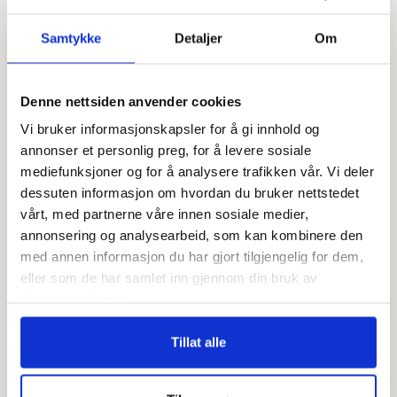
30 dagers åpent kjøp
Samtykke
Detaljer
Om
Klikk & hent
– i butikk
Denne nettsiden anvender cookies
Frakt fra 99,-
Vi bruker informasjonskapsler for å gi innhold og
Fri retur i butikk
annonser et personlig preg, for å levere sosiale
mediefunksjoner og for å analysere trafikken vår. Vi deler
dessuten informasjon om hvordan du bruker nettstedet
Rask levering
– 1-5 virkedager
vårt, med partnerne våre innen sosiale medier,
annonsering og analysearbeid, som kan kombinere den
med annen informasjon du har gjort tilgjengelig for dem,
Meld deg på vårt nyhetsbrev!
eller som de har samlet inn gjennom din bruk av
tjenestene deres.
E-post
Tillat alle
Vipps
Facebook
Pinterest
Instagram