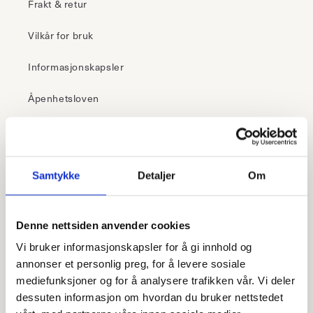
Frakt & retur
Vilkår for bruk
Informasjonskapsler
Åpenhetsloven
30 dagers åpent kjøp
Samtykke
Detaljer
Om
– i butikk
Klikk & hent
Denne nettsiden anvender cookies
Frakt fra 99,-
Vi bruker informasjonskapsler for å gi innhold og
Fri retur i butikk
annonser et personlig preg, for å levere sosiale
mediefunksjoner og for å analysere trafikken vår. Vi deler
dessuten informasjon om hvordan du bruker nettstedet
– 1-5 virkedager
Rask levering