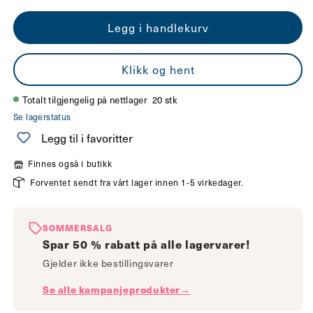
antallet
antallet
Legg i handlekurv
for
for
Bull
Bull
Klikk og hent
vegglampe
vegglampe
10W
10W
Totalt tilgjengelig på nettlager
20 stk
Se lagerstatus
GU10
GU10
Legg til i favoritter
grå
grå
Finnes også i butikk
Forventet sendt fra vårt lager innen 1-5 virkedager.
SOMMERSALG
Spar 50 % rabatt på alle lagervarer!
Gjelder ikke bestillingsvarer
Se alle kampanjeprodukter→