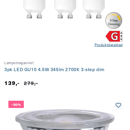
Produktdatablad
Lampemagasinet
3pk LED GU10 4.5W 345lm 2700K 3-step dim
139,-
Salgspris
Vanlig
279,-
pris
–50%