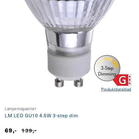
Produktdatablad
Lampemagasinet
LM LED GU10 4.5W 3-step dim
69,-
Salgspris
Vanlig
139,-
pris