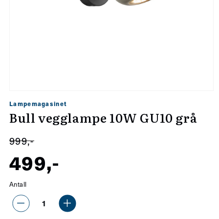
Åpne
Lampemagasinet
medie
Bull vegglampe 10W GU10 grå
1
i
999,-
modal
499,-
Salgspris
Vanlig
Antall
pris
Senk
Øk