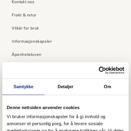
Kontakt oss
Frakt & retur
Vilkår for bruk
Informasjonskapsler
Åpenhetsloven
30 dagers åpent kjøp
Samtykke
Detaljer
Om
– i butikk
Klikk & hent
Denne nettsiden anvender cookies
Frakt fra 99,-
Vi bruker informasjonskapsler for å gi innhold og
Fri retur i butikk
annonser et personlig preg, for å levere sosiale
mediefunksjoner og for å analysere trafikken vår. Vi deler