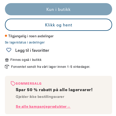
antallet
antallet
Kun i butikk
for
for
Espresso
Espresso
Klikk og hent
vegglampe
vegglampe
sort/natur
sort/natur
Tilgjengelig i noen avdelinger
Se lagerstatus i avdelinger
Legg til i favoritter
Finnes også i butikk
Forventet sendt fra vårt lager innen 1-5 virkedager.
SOMMERSALG
Spar 50 % rabatt på alle lagervarer!
Gjelder ikke bestillingsvarer
Se alle kampanjeprodukter→